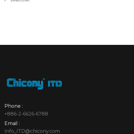
Phone :
+886-2-6626-6788
Email :
Info_ITD@chicony.com