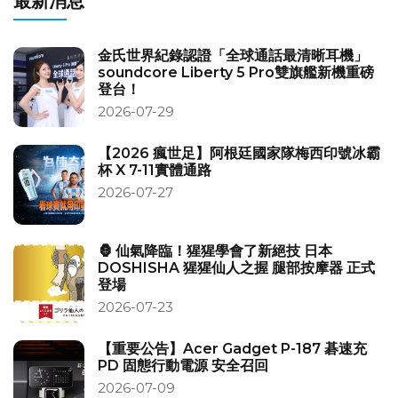
最新消息
金氏世界紀錄認證「全球通話最清晰耳機」
soundcore Liberty 5 Pro雙旗艦新機重磅
登台！
2026-07-29
【2026 瘋世足】阿根廷國家隊梅西印號冰霸
杯 X 7-11實體通路
2026-07-27
🦍 仙氣降臨！猩猩學會了新絕技 日本
DOSHISHA 猩猩仙人之握 腿部按摩器 正式
登場
2026-07-23
【重要公告】Acer Gadget P-187 碁速充
PD 固態行動電源 安全召回
2026-07-09