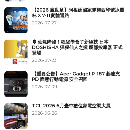
【2026 瘋世足】阿根廷國家隊梅西印號冰霸
杯 X 7-11實體通路
2026-07-27
🦍 仙氣降臨！猩猩學會了新絕技 日本
DOSHISHA 猩猩仙人之握 腿部按摩器 正式
登場
2026-07-23
【重要公告】Acer Gadget P-187 碁速充
PD 固態行動電源 安全召回
2026-07-09
TCL 2026 6月臺中數位家電空調大展
2026-06-26