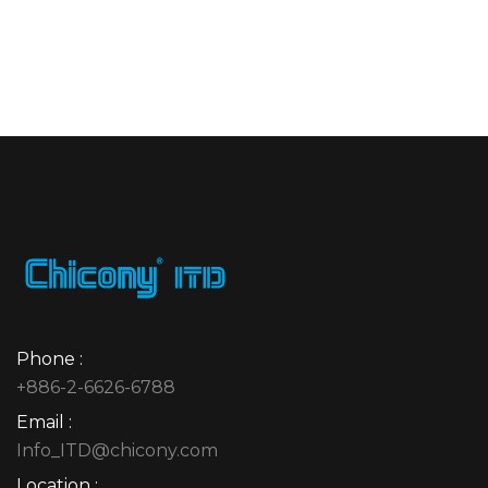
Phone :
+886-2-6626-6788
Email :
Info_ITD@chicony.com
Location :