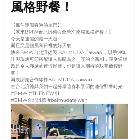
風格野餐！
【抓住連假春遊的尾巴】
【就來BMW台北汎德與全新X1來場風格野餐！】
今天是連假的最一天啦~
而且又是個風和日裡的好天氣
快來BMW台北汎德與
BALMUDA Taiwan
，以手沖咖
啡與現烤可頌搭配讓人眼睛為之一亮的全新X1，享受這場
既是令人滿足的連假尾聲，也是讓人期待的馭夢啟程野
餐！
再次謝謝合作夥伴
BALMUDA Taiwan
在台北汎德與我們一起分享這春和景明的連假野餐時光！
#BMW
#THENEWX1
#BMW台北汎德
#balmudataiwan