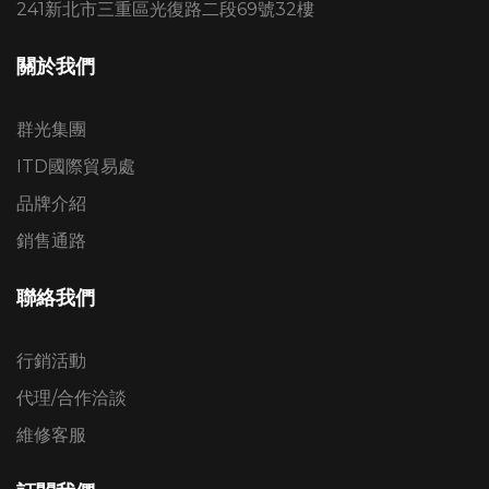
241新北市三重區光復路二段69號32樓
關於我們
群光集團
ITD國際貿易處
品牌介紹
銷售通路
聯絡我們
行銷活動
代理/合作洽談
維修客服