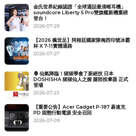
金氏世界紀錄認證「全球通話最清晰耳機」
soundcore Liberty 5 Pro雙旗艦新機重磅
登台！
2026-07-29
【2026 瘋世足】阿根廷國家隊梅西印號冰霸
杯 X 7-11實體通路
2026-07-27
🦍 仙氣降臨！猩猩學會了新絕技 日本
DOSHISHA 猩猩仙人之握 腿部按摩器 正式
登場
2026-07-23
【重要公告】Acer Gadget P-187 碁速充
PD 固態行動電源 安全召回
2026-07-09