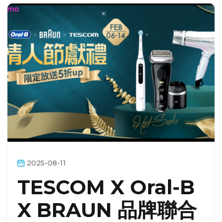
2025-08-11
TESCOM X Oral-B
X BRAUN 品牌聯合