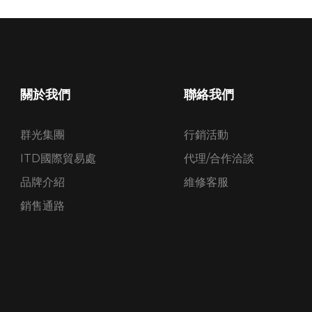
關於我們
聯絡我們
群光集團
行銷活動
ITD國際貿易處
代理/合作洽談
品牌介紹
維修客服
銷售通路